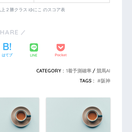
 ３歳以上２勝クラス ゆにこ のスコア表
SHARE
LINE
はてブ
Pocket
CATEGORY :
1着予測確率
競馬AI
TAGS :
阪神