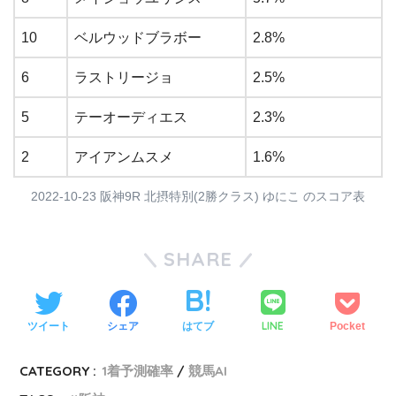
10
ベルウッドブラボー
2.8%
6
ラストリージョ
2.5%
5
テーオーディエス
2.3%
2
アイアンムスメ
1.6%
2022-10-23 阪神9R 北摂特別(2勝クラス) ゆにこ のスコア表
SHARE
LINE
ツイート
シェア
はてブ
Pocket
CATEGORY :
1着予測確率
競馬AI