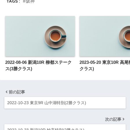
TAGS :
阪神
2022-08-06 新潟10R 柳都ステーク
2023-05-20 東京10R 高
ス(3勝クラス)
クラス)
前の記事
2022-10-23 東京9R 山中湖特別(2勝クラス)
次の記事
2022-10-23 新潟10R 妙高特別(2勝クラス)