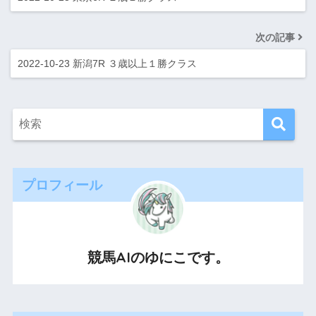
次の記事
2022-10-23 新潟7R ３歳以上１勝クラス
プロフィール
競馬AIのゆにこです。