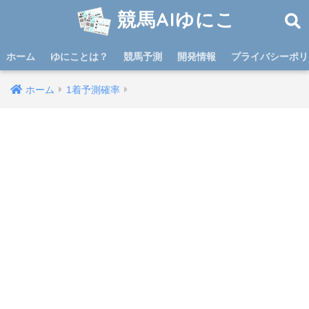
競馬AIゆにこ
ホーム
ゆにことは？
競馬予測
開発情報
プライバシーポリ
ホーム
1着予測確率