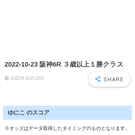
2022-10-23 阪神6R ３歳以上１勝クラス
2022年10月23日
ゆにこ のスコア
※オッズはデータ取得したタイミングのものとなります。