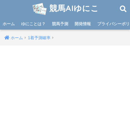
競馬AIゆにこ
ホーム
ゆにことは？
競馬予測
開発情報
プライバシーポリ
ホーム
1着予測確率