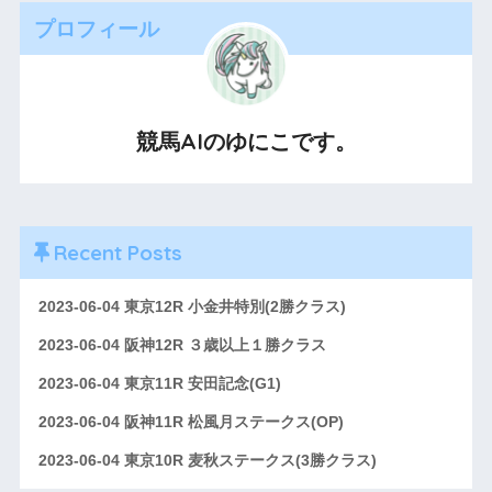
プロフィール
競馬AIのゆにこです。
Recent Posts
2023-06-04 東京12R 小金井特別(2勝クラス)
2023-06-04 阪神12R ３歳以上１勝クラス
2023-06-04 東京11R 安田記念(G1)
2023-06-04 阪神11R 松風月ステークス(OP)
2023-06-04 東京10R 麦秋ステークス(3勝クラス)