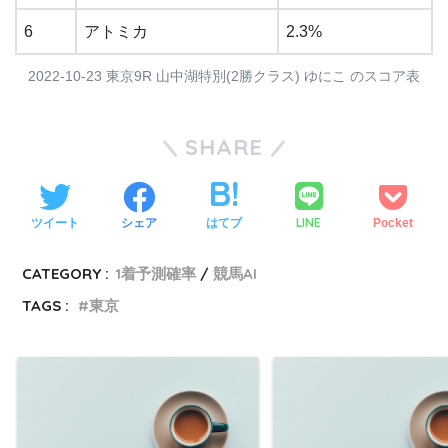
6
アトミカ
2.3%
2022-10-23 東京9R 山中湖特別(2勝クラス) ゆにこ のスコア表
SHARE
LINE
ツイート
シェア
はてブ
Pocket
CATEGORY :
1着予測確率
競馬AI
TAGS :
東京