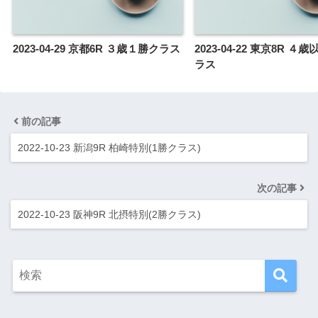
2023-04-29 京都6R ３歳１勝クラス
2023-04-22 東京8R 
ラス
前の記事
2022-10-23 新潟9R 柏崎特別(1勝クラス)
次の記事
2022-10-23 阪神9R 北摂特別(2勝クラス)