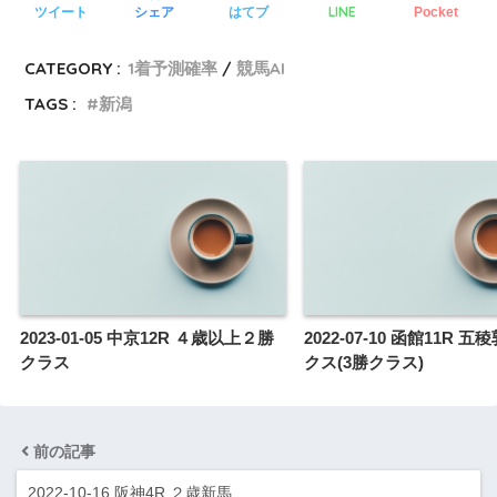
LINE
ツイート
シェア
はてブ
Pocket
CATEGORY :
1着予測確率
競馬AI
TAGS :
新潟
2023-01-05 中京12R ４歳以上２勝
2022-07-10 函館11R 
クラス
クス(3勝クラス)
前の記事
2022-10-16 阪神4R ２歳新馬