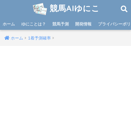
競馬AIゆにこ
ホーム
ゆにことは？
競馬予測
開発情報
プライバシーポリ
ホーム
1着予測確率