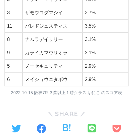
3
ザモウコダマシイ
3.7%
11
パレドジュスティス
3.5%
8
ナムラデイリリー
3.1%
9
カライカマウリオラ
3.1%
5
ノーセキュリティ
2.9%
6
メイショウニタボウ
2.9%
2022-10-15 阪神7R ３歳以上１勝クラス ゆにこ のスコア表
SHARE