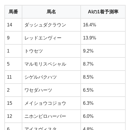
馬番
馬名
AIの1着予測率
14
ダッシュダクラウン
16.4%
9
レッドエンヴィー
13.9%
1
トウセツ
9.2%
5
マルモリスペシャル
8.7%
11
シゲルバクハツ
8.5%
2
ワセダハーツ
6.5%
15
メイショウコジョウ
6.3%
12
ニホンピロハーバー
6.0%
6
アイスヴィスタ
4.8%