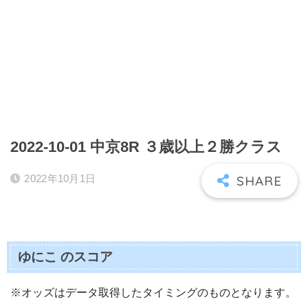
2022-10-01 中京8R ３歳以上２勝クラス
2022年10月1日
ゆにこ のスコア
※オッズはデータ取得したタイミングのものとなります。