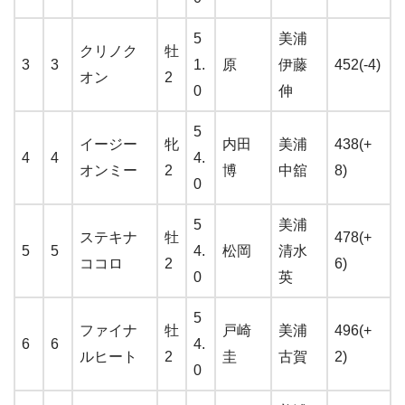
5
美浦
クリノク
牡
3
3
1.
原
伊藤
452(-4)
オン
2
0
伸
5
イージー
牝
内田
美浦
438(+
4
4
4.
オンミー
2
博
中舘
8)
0
5
美浦
ステキナ
牡
478(+
5
5
4.
松岡
清水
ココロ
2
6)
0
英
5
ファイナ
牡
戸崎
美浦
496(+
6
6
4.
ルヒート
2
圭
古賀
2)
0