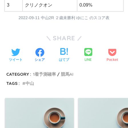
3
クリノクオン
0.09%
2022-09-11 中山2R ２歳未勝利 ゆにこ のスコア表
SHARE
LINE
ツイート
シェア
はてブ
Pocket
CATEGORY :
1着予測確率
競馬AI
TAGS :
中山