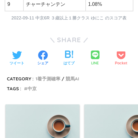
9
チャーチャンテン
1.08%
2022-09-11 中京6R ３歳以上１勝クラス ゆにこ のスコア表
SHARE
LINE
ツイート
シェア
はてブ
Pocket
CATEGORY :
1着予測確率
競馬AI
TAGS :
中京