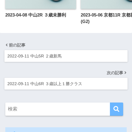
2023-04-08 中山2R ３歳未勝利
2023-05-06 京都11R 
(G2)
前の記事
2022-09-11 中山5R ２歳新馬
次の記事
2022-09-11 中山6R ３歳以上１勝クラス