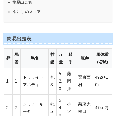
簡易出走表
ゆにこ のスコア
簡易出走表
馬
性
斤
騎
馬体重
枠
馬名
厩舎
番
齢
量
手
(増減)
5
藤
ドゥライト
牝
栗東西
492(+1
1
1
2.
岡
アルディ
3
村
0)
0
康
5
クリノニキ
牝
小
栗東大
2
2
4.
474(-2)
ータ
5
沢
根田
0