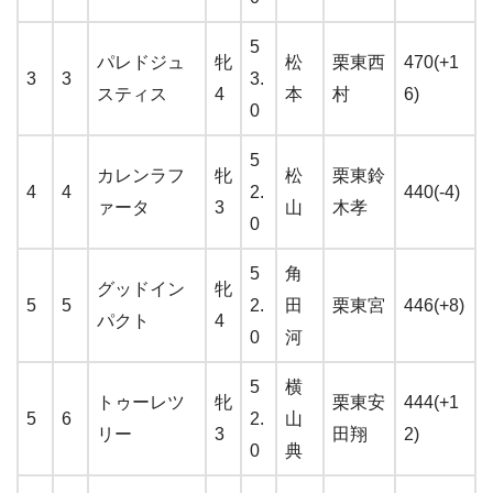
5
パレドジュ
牝
松
栗東西
470(+1
3
3
3.
スティス
4
本
村
6)
0
5
カレンラフ
牝
松
栗東鈴
4
4
2.
440(-4)
ァータ
3
山
木孝
0
5
角
グッドイン
牝
5
5
2.
田
栗東宮
446(+8)
パクト
4
0
河
5
横
トゥーレツ
牝
栗東安
444(+1
5
6
2.
山
リー
3
田翔
2)
0
典