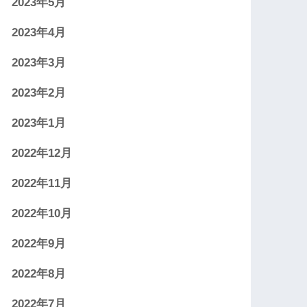
2023年5月
2023年4月
2023年3月
2023年2月
2023年1月
2022年12月
2022年11月
2022年10月
2022年9月
2022年8月
2022年7月