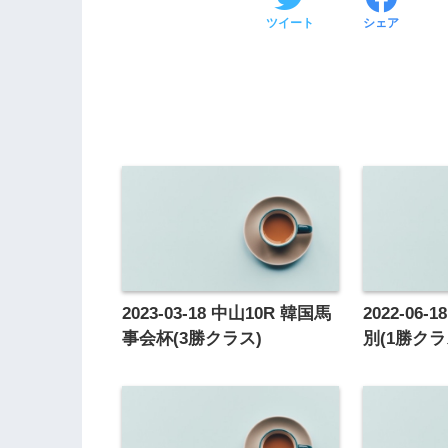
ツイート
シェア
2023-03-18 中山10R 韓国馬
2022-06
事会杯(3勝クラス)
別(1勝クラ