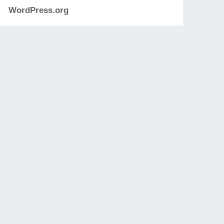
WordPress.org