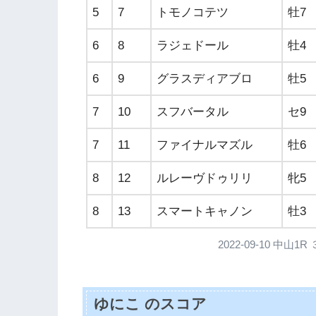
5
7
トモノコテツ
牡7
6
8
ラジェドール
牡4
6
9
グラスディアブロ
牡5
7
10
スフバータル
セ9
7
11
ファイナルマズル
牡6
8
12
ルレーヴドゥリリ
牝5
8
13
スマートキャノン
牡3
2022-09-10 中
ゆにこ のスコア