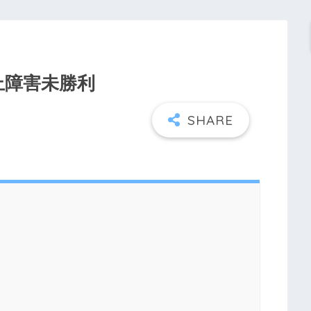
歳以上障害未勝利