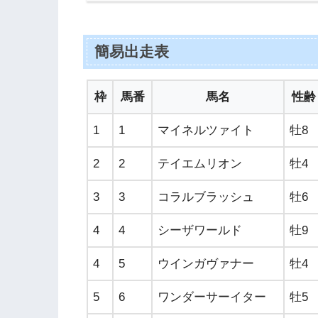
簡易出走表
枠
馬番
馬名
性齢
1
1
マイネルツァイト
牡8
2
2
テイエムリオン
牡4
3
3
コラルブラッシュ
牡6
4
4
シーザワールド
牡9
4
5
ウインガヴァナー
牡4
5
6
ワンダーサーイター
牡5