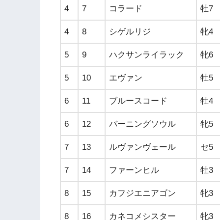
4
7
コラード
牡7
4
8
シゲルリジ
牝4
5
9
ハクサンライラック
牝6
5
10
エヴァン
牡5
6
11
ブルースコード
牡4
6
12
バーニングソウル
牝5
7
13
ルヴァンヴェール
セ5
7
14
ファーンヒル
牡3
8
15
カフジエニアゴン
牝3
8
16
カネコメシスター
牝3