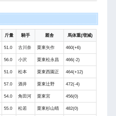
斤量
騎手
厩舎
馬体重(増減)
51.0
古川奈
栗東矢作
460(+6)
56.0
小沢
栗東松永昌
466(-2)
51.0
松本
栗東西園正
464(+12)
57.0
酒井
栗東辻野
472(-4)
54.0
角田河
栗東宮
456(0)
55.0
松若
栗東杉山晴
482(0)