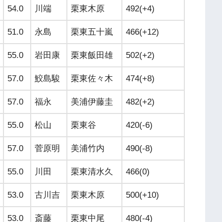
54.0
川端
栗東木原
492(+4)
51.0
永島
栗東五十嵐
466(+12)
55.0
岩田康
栗東飯田雄
502(+2)
57.0
鮫島駿
栗東佐々木
474(+8)
57.0
福永
美浦伊藤圭
482(+2)
55.0
松山
栗東谷
420(-6)
57.0
菅原明
美浦竹内
490(-8)
55.0
川田
栗東清水久
466(0)
53.0
古川吉
栗東木原
500(+10)
53.0
斎藤
栗東中尾
480(-4)