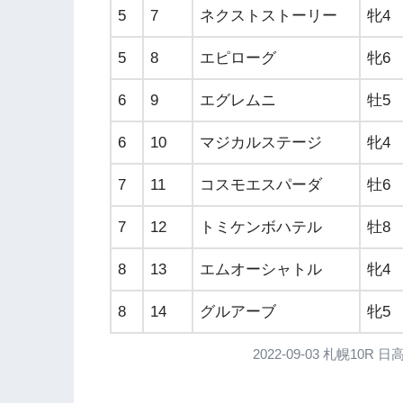
5
7
ネクストストーリー
牝4
5
8
エピローグ
牝6
6
9
エグレムニ
牡5
6
10
マジカルステージ
牝4
7
11
コスモエスパーダ
牡6
7
12
トミケンボハテル
牡8
8
13
エムオーシャトル
牝4
8
14
グルアーブ
牝5
2022-09-03 札幌10