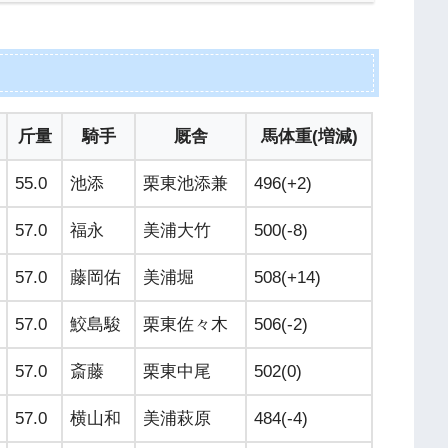
斤量
騎手
厩舎
馬体重(増減)
55.0
池添
栗東池添兼
496(+2)
57.0
福永
美浦大竹
500(-8)
57.0
藤岡佑
美浦堀
508(+14)
57.0
鮫島駿
栗東佐々木
506(-2)
57.0
斎藤
栗東中尾
502(0)
57.0
横山和
美浦萩原
484(-4)