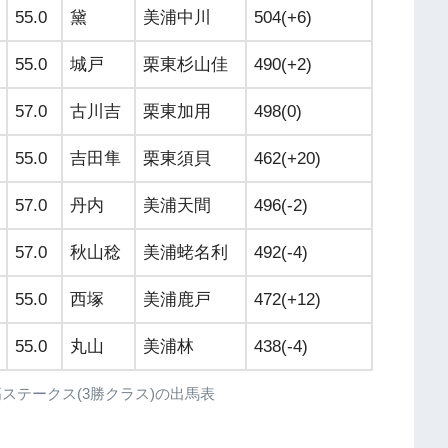
55.0
黛
美浦中川
504(+6)
55.0
城戸
栗東杉山佳
490(+2)
57.0
古川吉
栗東加用
498(0)
55.0
吉田隼
栗東須貝
462(+20)
57.0
丹内
美浦天間
496(-2)
57.0
秋山稔
美浦蛯名利
492(-4)
55.0
西塚
美浦鹿戸
472(+12)
55.0
丸山
美浦林
438(-4)
R 日高ステークス(3勝クラス)の出馬表