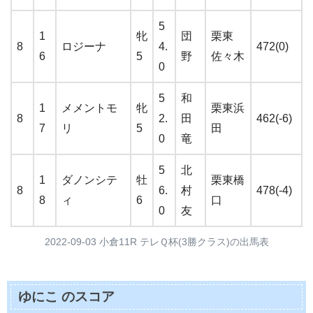
5
1
牝
団
栗東
8
ロジーナ
4.
472(0)
6
5
野
佐々木
0
5
和
1
メメントモ
牝
栗東浜
8
2.
田
462(-6)
7
リ
5
田
0
竜
5
北
1
ダノンシテ
牡
栗東橋
8
6.
村
478(-4)
8
ィ
6
口
0
友
2022-09-03 小倉11R テレＱ杯(3勝クラス)の出馬表
ゆにこ のスコア