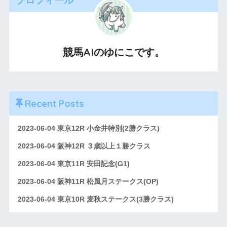
競馬AIのゆにこです。
Recent Posts
2023-06-04 東京12R 小金井特別(2勝クラス)
2023-06-04 阪神12R ３歳以上１勝クラス
2023-06-04 東京11R 安田記念(G1)
2023-06-04 阪神11R 松風月ステークス(OP)
2023-06-04 東京10R 麦秋ステークス(3勝クラス)