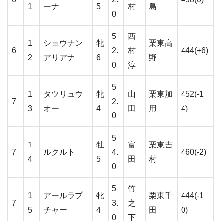
1
ーナ
5
村
島
0
5
西
1
ショウナン
牝
栗東高
6
2.
村
444(+6)
2
アリアナ
6
野
0
淳
5
1
タツリュウ
牝
山
栗東加
452(-1
7
2.
3
オー
4
田
用
4)
0
5
1
牡
富
栗東吉
7
ルクルト
4.
460(-2)
4
5
田
村
0
5
竹
1
アールラプ
牝
栗東千
444(-1
7
3.
之
5
チャー
4
田
0)
0
下