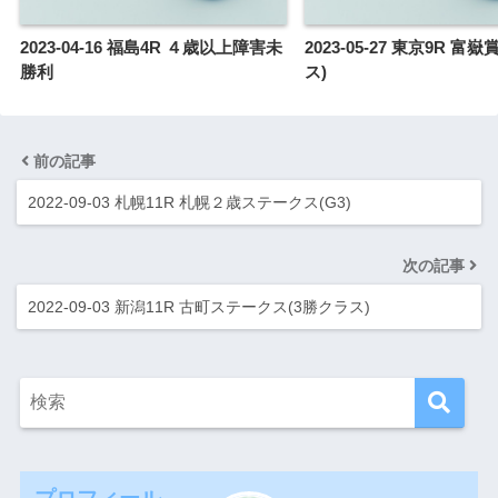
2023-04-16 福島4R ４歳以上障害未
2023-05-27 東京9R 富
勝利
ス)
前の記事
2022-09-03 札幌11R 札幌２歳ステークス(G3)
次の記事
2022-09-03 新潟11R 古町ステークス(3勝クラス)
プロフィール