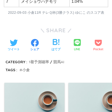
7
メイショウハナモリ
1.04%
2022-09-03 小倉11R テレＱ杯(3勝クラス) ゆにこ のスコア表
SHARE
LINE
ツイート
シェア
はてブ
Pocket
CATEGORY :
1着予測確率
競馬AI
TAGS :
小倉