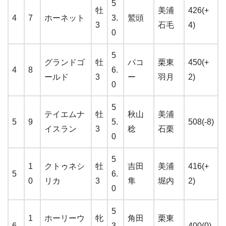
5
牡
美浦
426(+
4
7
ホーネット
3.
鷲頭
3
石毛
4)
0
5
グランドゴ
牡
パコ
栗東
450(+
4
8
6.
ールド
3
ー
羽月
2)
0
5
テイエムナ
牡
秋山
美浦
5
9
5.
508(-8)
イスラン
3
稔
石栗
0
5
1
クトゥネシ
牡
吉田
美浦
416(+
5
6.
0
リカ
3
隼
堀内
2)
0
5
1
ホーリーウ
牝
角田
栗東
6
3.
400(0)