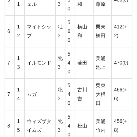
1
ェル
3
和
藤原
0
5
1
マイトシッ
牡
横山
栗東
412(+
6
6.
2
プ
3
和
橋田
2)
0
5
1
牝
美浦
7
イルモンド
4.
菱田
470(0)
3
3
池上
0
5
栗東
1
牝
古川
466(+
7
ムガ
4.
大根
4
3
吉
6)
0
田
5
1
ウィズザタ
牝
美浦
456(+
8
4.
松山
5
イムズ
3
竹内
8)
0