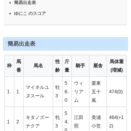
簡易出走表
ゆにこ のスコア
簡易出走表
馬
性
斤
馬体重
枠
馬名
騎手
厩舎
番
齢
量
(増減)
5
ウィ
栗東
マイネルユ
牡
1
1
6.
リア
五十
474(0)
ヌスール
3
0
ム
嵐
5
キタノズー
牝
江田
美浦
464(+1
1
2
4.
ナクア
3
照
小笠
2)
0