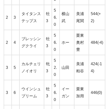
5
タイタンス
牡
横山
美浦
544(+
2
3
6.
テップス
3
武
尾関
2)
0
5
栗東
ブレッシン
牡
2
4
6.
ホー
奥村
484(-4)
グクライ
3
0
豊
5
カルチェリ
牝
美浦
424(-1
3
5
2.
山田
ノイオリ
3
粕谷
4)
0
5
ウインシュ
牡
イー
栗東
3
6
6.
446(0)
プリーム
3
ガン
加用
0