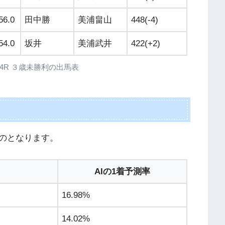
56.0
田中勝
美浦畠山
448(-4)
54.0
坂井
美浦武井
422(+2)
 新潟4R ３歳未勝利の出馬表
のとなります。
AIの1着予測率
16.98%
14.02%