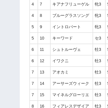
4
7
キアナフリューゲル
牝3
4
8
ブルーグラスソング
牝3
5
9
イントロバート
牝3
5
10
キーワード
セ3
6
11
シュトルーヴェ
牡3
6
12
イワクニ
牡3
7
13
アオカミ
牡3
7
14
アーサーズウィーク
牡3
7
15
マイネルグローリエ
牡3
8
16
フィアレスデザイア
牡3