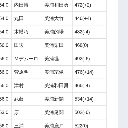
54.0
内田博
美浦和田勇
472(+2)
54.0
丸田
美浦大竹
446(+4)
54.0
木幡巧
美浦的場
482(-4)
56.0
田辺
美浦栗田
468(0)
56.0
Ｍデムーロ
美浦堀
492(-6)
56.0
菅原明
美浦宗像
476(+14)
56.0
津村
美浦和田勇
466(-4)
56.0
武藤
美浦新開
534(+14)
53.0
原
美浦尾関
502(-6)
56.0
三浦
美浦鹿戸
522(0)