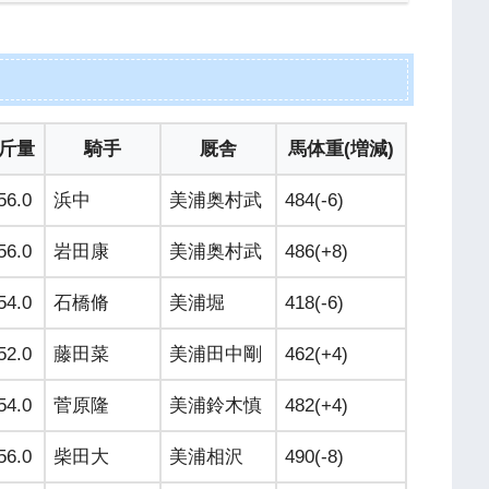
斤量
騎手
厩舎
馬体重(増減)
56.0
浜中
美浦奥村武
484(-6)
56.0
岩田康
美浦奥村武
486(+8)
54.0
石橋脩
美浦堀
418(-6)
52.0
藤田菜
美浦田中剛
462(+4)
54.0
菅原隆
美浦鈴木慎
482(+4)
56.0
柴田大
美浦相沢
490(-8)