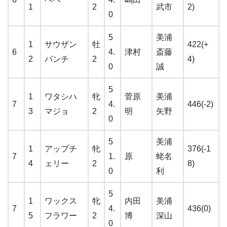
1
2
武市
2)
0
5
美浦
1
サウザン
牡
422(+
6
4.
津村
斎藤
2
パンチ
2
4)
0
誠
5
1
ワタシハ
牝
菅原
美浦
7
4.
446(-2)
3
マジョ
2
明
矢野
0
5
美浦
1
アップチ
牝
376(-1
7
1.
原
蛯名
4
ェリー
2
8)
0
利
5
1
ワックス
牝
内田
美浦
7
4.
436(0)
5
フラワー
2
博
深山
0