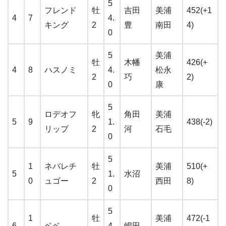
5
フレンド
牡
吉田
美浦
452(+1
4
7
4.
キング
2
豊
南田
4)
0
5
美浦
牡
木幡
426(+
4
8
ハスノミ
4.
松永
2
巧
2)
0
康
5
ロデオフ
牝
角田
美浦
5
9
1.
438(-2)
リップ
2
河
石毛
0
5
1
ネバレチ
牡
美浦
510(+
5
1.
水沼
0
ュゴー
2
西田
8)
0
5
1
牡
美浦
472(-1
6
ベベ
4.
嶋田