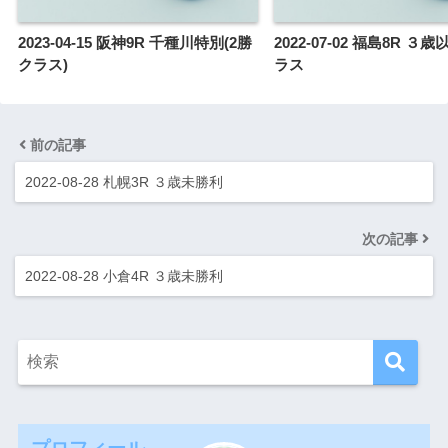
2023-04-15 阪神9R 千種川特別(2勝
2022-07-02 福島8R 
クラス)
ラス
前の記事
2022-08-28 札幌3R ３歳未勝利
次の記事
2022-08-28 小倉4R ３歳未勝利
プロフィール