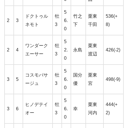
5
ドクトゥル
牡
竹之
栗東
536(+
2
3
6.
ネモト
3
下
千田
8)
0
5
ワンダーク
牡
栗東
2
4
2.
永島
426(-2)
エーサー
3
渡辺
0
5
コスモパサ
牡
国分
栗東
3
5
6.
498(-9)
ージュ
3
優
宮
0
5
ヒノデテイ
牡
栗東
444(+
3
6
6.
幸
オー
3
河内
2)
0