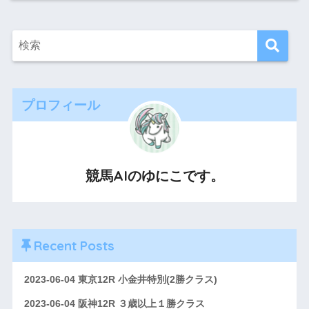
プロフィール
競馬AIのゆにこです。
Recent Posts
2023-06-04 東京12R 小金井特別(2勝クラス)
2023-06-04 阪神12R ３歳以上１勝クラス