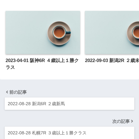
2023-04-01 阪神6R ４歳以上１勝ク
2022-09-03 新潟2R ２
ラス
前の記事
2022-08-28 新潟6R ２歳新馬
次の記事
2022-08-28 札幌7R ３歳以上１勝クラス