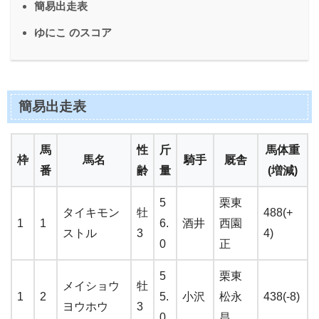
簡易出走表
ゆにこ のスコア
簡易出走表
馬
性
斤
馬体重
枠
馬名
騎手
厩舎
番
齢
量
(増減)
5
栗東
タイキモン
牡
488(+
1
1
6.
酒井
西園
ストル
3
4)
0
正
5
栗東
メイショウ
牡
1
2
5.
小沢
松永
438(-8)
ヨウホウ
3
0
昌