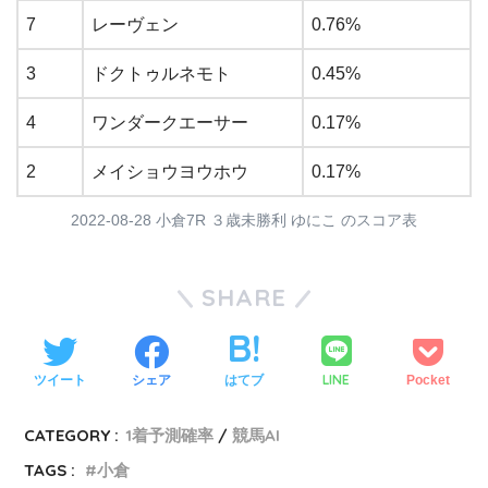
7
レーヴェン
0.76%
3
ドクトゥルネモト
0.45%
4
ワンダークエーサー
0.17%
2
メイショウヨウホウ
0.17%
2022-08-28 小倉7R ３歳未勝利 ゆにこ のスコア表
SHARE
LINE
ツイート
シェア
はてブ
Pocket
CATEGORY :
1着予測確率
競馬AI
TAGS :
小倉