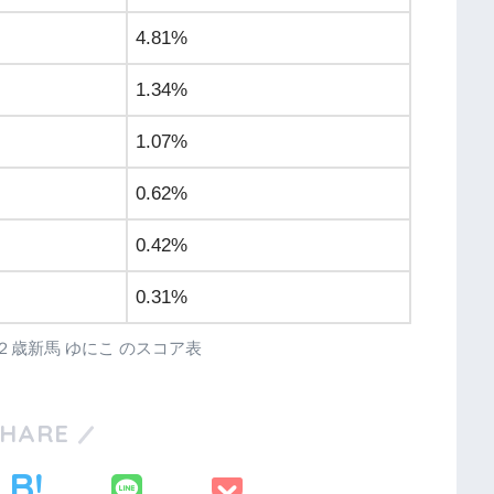
4.81%
1.34%
1.07%
0.62%
0.42%
0.31%
潟5R ２歳新馬 ゆにこ のスコア表
SHARE