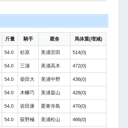
斤量
騎手
厩舎
馬体重(増減)
54.0
杉原
美浦宮田
514(0)
54.0
三浦
美浦高木
472(0)
54.0
柴田大
美浦中野
436(0)
54.0
木幡巧
美浦畠山
428(0)
54.0
岩田康
栗東寺島
470(0)
54.0
荻野極
美浦松山
466(0)