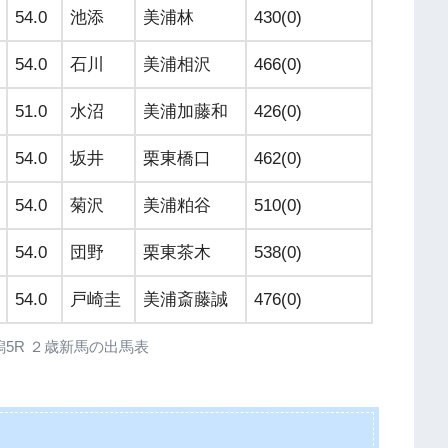
54.0
池添
美浦林
430(0)
54.0
石川
美浦相沢
466(0)
51.0
水沼
美浦加藤和
426(0)
54.0
坂井
栗東橋口
462(0)
54.0
菊沢
美浦粕谷
510(0)
54.0
団野
栗東茶木
538(0)
54.0
戸崎圭
美浦斎藤誠
476(0)
7 新潟5R ２歳新馬の出馬表