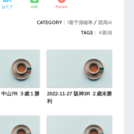
LINE
はてブ
Pocket
CATEGORY :
1着予測確率
競馬AI
TAGS :
新潟
-09 中山7R ３歳１勝
2022-11-27 阪神3R ２歳未勝
利