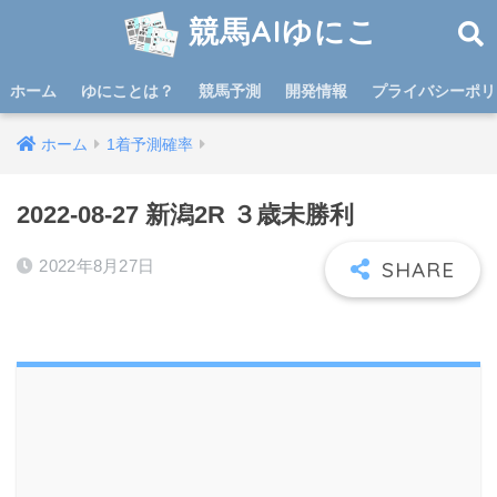
競馬AIゆにこ
ホーム
ゆにことは？
競馬予測
開発情報
プライバシーポリ
ホーム
1着予測確率
2022-08-27 新潟2R ３歳未勝利
2022年8月27日