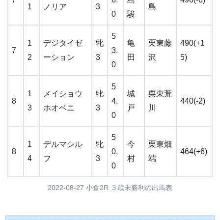
1
ノリア
3
島
0
駿
5
1
デジタイゼ
牝
亀
栗東藤
490(+1
7
3.
2
ーション
3
田
沢
5)
0
5
1
メイショウ
牝
城
栗東荒
8
4.
440(-2)
3
ホオベニ
3
戸
川
0
5
1
デルマシル
牝
今
栗東畑
8
0.
464(+6)
4
フ
3
村
端
0
2022-08-27 小倉2R ３歳未勝利の出馬表