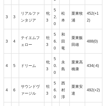
5
リアルファ
牝
松
栗東牧
452(+1
3
3
2.
ンタジア
3
本
浦
2)
0
5
和
テイエムフ
牡
栗東飯
3
4
6.
田
488(0)
ェロー
3
田雄
0
竜
5
牝
永
栗東高
4
5
ドリーム
0.
434(-4)
3
島
橋康
0
5
西
サウンドヴ
牡
栗東安
4
6
6.
村
492(+2)
ァージル
3
達
0
淳