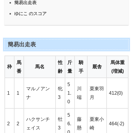
簡易出走表
ゆにこ のスコア
簡易出走表
馬
性
斤
騎
馬体重
枠
馬名
厩舎
番
齢
量
手
(増減)
5
マルノアン
牝
川
栗東羽
1
1
1.
412(0)
ナ
3
端
月
0
5
ハクサンチ
牡
藤
栗東小
2
2
6.
464(-2)
ェイス
3
懸
崎
0