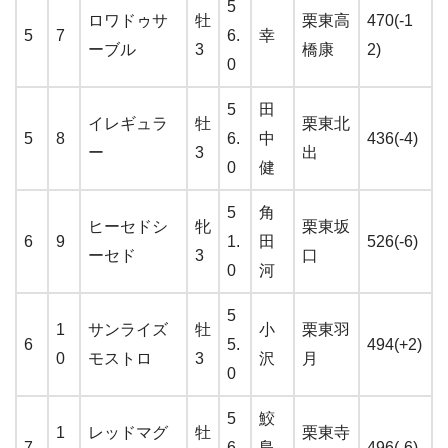
5
ロワドゥサ
牡
栗東高
470(-1
5
7
6.
幸
ーブル
3
橋康
2)
0
5
田
イレギュラ
牡
栗東北
5
8
6.
中
436(-4)
ー
3
出
0
健
5
角
ヒーセドシ
牝
栗東坂
6
9
1.
田
526(-6)
ーセド
3
口
0
河
5
1
サンライズ
牡
小
栗東羽
6
5.
494(+2)
0
モストロ
3
沢
月
0
5
鮫
1
レッドマグ
牡
栗東寺
7
6.
島
496(-6)