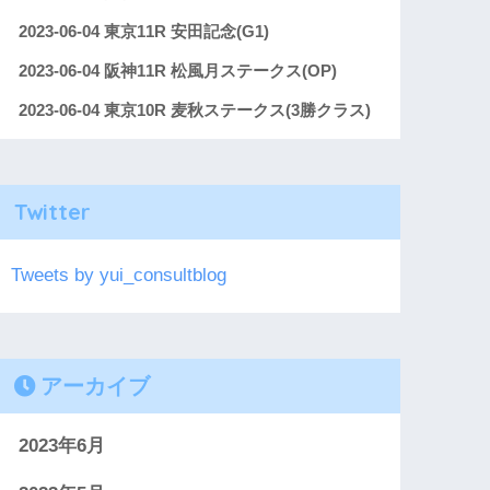
2023-06-04 東京11R 安田記念(G1)
2023-06-04 阪神11R 松風月ステークス(OP)
2023-06-04 東京10R 麦秋ステークス(3勝クラス)
Twitter
Tweets by yui_consultblog
アーカイブ
2023年6月