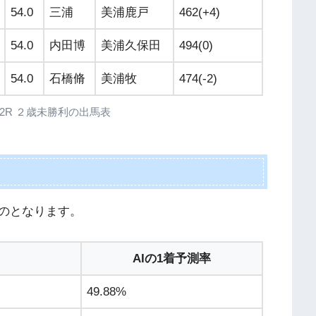
54.0
三浦
美浦鹿戸
462(+4)
54.0
内田博
美浦久保田
494(0)
54.0
石橋脩
美浦牧
474(-2)
 新潟2R ２歳未勝利の出馬表
のとなります。
AIの1着予測率
49.88%