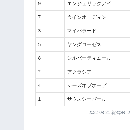
9
エンジェリックアイ
7
ウインオーディン
3
マイバラード
5
ヤングローゼス
8
シルバーティムール
2
アクラシア
4
シーズオブホープ
1
サウスシーパール
2022-08-21 新潟