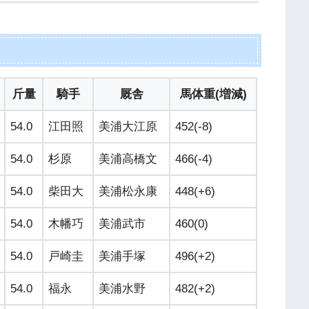
斤量
騎手
厩舎
馬体重(増減)
54.0
江田照
美浦大江原
452(-8)
54.0
杉原
美浦高橋文
466(-4)
54.0
柴田大
美浦松永康
448(+6)
54.0
木幡巧
美浦武市
460(0)
54.0
戸崎圭
美浦手塚
496(+2)
54.0
福永
美浦水野
482(+2)