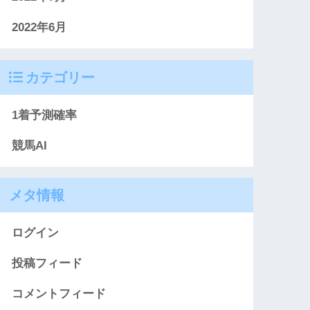
2022年6月
カテゴリー
1着予測確率
競馬AI
メタ情報
ログイン
投稿フィード
コメントフィード