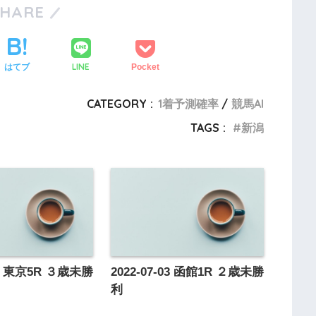
SHARE
LINE
はてブ
Pocket
CATEGORY :
1着予測確率
競馬AI
TAGS :
新潟
-12 東京5R ３歳未勝
2022-07-03 函館1R ２歳未勝
利