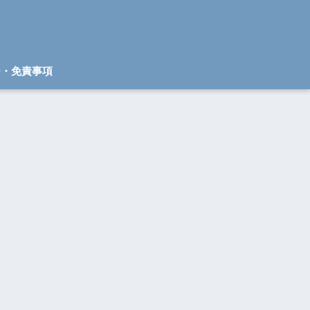
ー・免責事項