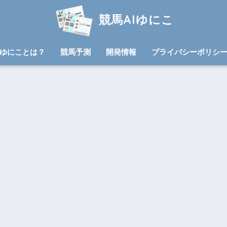
競馬AIゆにこ
ゆにことは？
競馬予測
開発情報
プライバシーポリシ