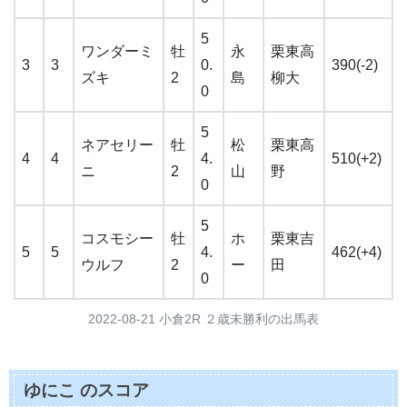
5
ワンダーミ
牡
永
栗東高
3
3
0.
390(-2)
ズキ
2
島
柳大
0
5
ネアセリー
牡
松
栗東高
4
4
4.
510(+2)
ニ
2
山
野
0
5
コスモシー
牡
ホ
栗東吉
5
5
4.
462(+4)
ウルフ
2
ー
田
0
2022-08-21 小倉2R ２歳未勝利の出馬表
ゆにこ のスコア