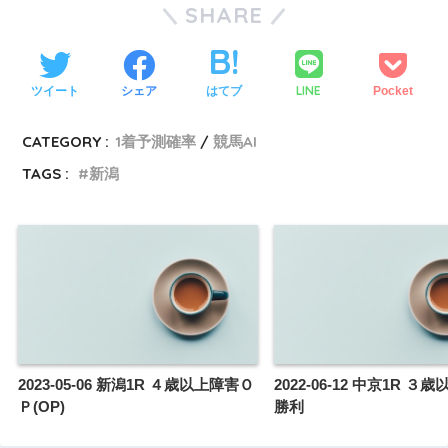
SHARE
LINE
ツイート
シェア
はてブ
Pocket
CATEGORY :
1着予測確率
競馬AI
TAGS :
新潟
2023-05-06 新潟1R ４歳以上障害Ｏ
2022-06-12 中京1R 
Ｐ(OP)
勝利