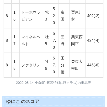
5
1
トーホウラ
牝
富
栗東川
8
2.
402(-2)
6
ビアン
3
田
村
0
5
1
マイネルヘ
牡
団
栗東西
8
7.
424(-4)
7
ルト
5
野
園正
0
5
国
1
牡
栗東大
8
ファタリテ
7.
分
446(-6)
8
6
根田
0
優
2022-08-14 小倉9R 筑紫特別(1勝クラス)の出馬表
ゆにこ のスコア