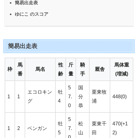
簡易出走表
ゆにこ のスコア
簡易出走表
馬
性
斤
騎
馬体重
枠
馬名
厩舎
番
齢
量
手
(増減)
5
国
エコロキン
牡
栗東牧
1
1
7.
分
448(0)
グ
4
浦
0
恭
5
牡
松
栗東千
470(+1
1
2
ベンガン
7.
5
山
田
2)
0