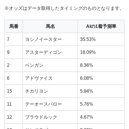
※オッズはデータ取得したタイミングのものとなります。
馬番
馬名
AIの1着予測率
7
ヨシノイースター
35.53%
9
アスターディゴン
18.09%
2
ベンガン
8.36%
6
アドヴァイス
6.08%
15
チカリヨン
5.94%
11
テーオースパロー
5.76%
12
プラウドルック
4.67%