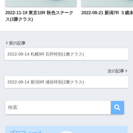
2022-11-19 東京10R 秋色ステーク
2022-08-21 新潟7R ３
ス(3勝クラス)
前の記事
2022-08-14 札幌9R 石狩特別(1勝クラス)
次の記事
2022-08-14 新潟9R 浦佐特別(2勝クラス)
プロフィール