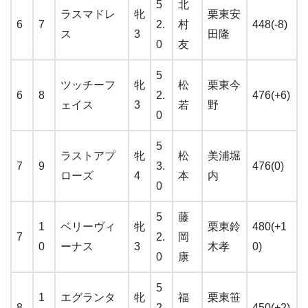
5
北
ラスマドレ
牝
栗東安
6
7
2.
村
448(-8)
ス
3
田隆
0
友
5
ツッチーフ
牝
松
栗東今
6
8
2.
476(+6)
ェイス
3
若
野
0
5
ラストアプ
牝
松
美浦堀
7
9
3.
476(0)
ローズ
4
本
内
0
5
藤
1
ベリーヴィ
牝
栗東鈴
480(+1
7
2.
岡
0
ーナス
3
木孝
0)
0
康
5
1
エグランタ
牝
福
栗東笹
8
2.
450(+2)