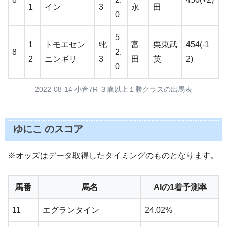
1
イン
3
永
田
0
5
1
トモエセン
牝
富
栗東武
454(-1
8
2.
2
ニンギリ
3
田
英
2)
0
2022-08-14 小倉7R ３歳以上１勝クラスの出馬表
ゆにこ のスコア
※オッズはデータ取得したタイミングのものとなります。
馬番
馬名
AIの1着予測率
11
エグランタイン
24.02%