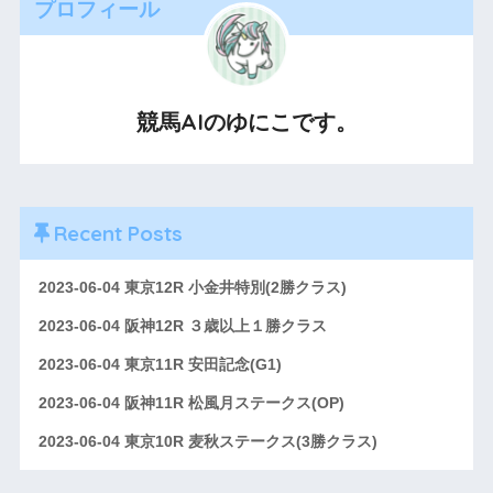
プロフィール
競馬AIのゆにこです。
Recent Posts
2023-06-04 東京12R 小金井特別(2勝クラス)
2023-06-04 阪神12R ３歳以上１勝クラス
2023-06-04 東京11R 安田記念(G1)
2023-06-04 阪神11R 松風月ステークス(OP)
2023-06-04 東京10R 麦秋ステークス(3勝クラス)