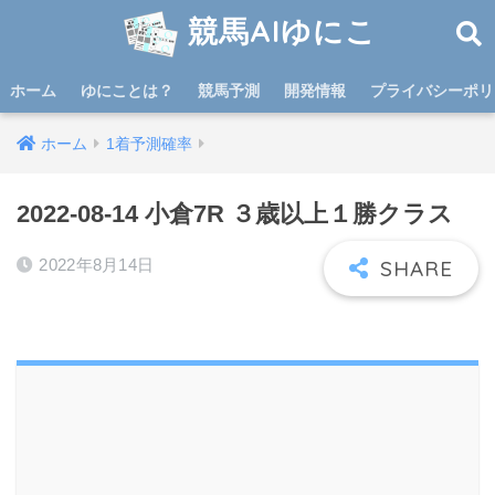
競馬AIゆにこ
ホーム
ゆにことは？
競馬予測
開発情報
プライバシーポリ
ホーム
1着予測確率
2022-08-14 小倉7R ３歳以上１勝クラス
2022年8月14日