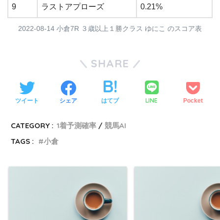
9
ラストアプローズ
0.21%
2022-08-14 小倉7R ３歳以上１勝クラス ゆにこ のスコア表
SHARE
LINE
ツイート
シェア
はてブ
Pocket
CATEGORY :
1着予測確率
競馬AI
TAGS :
小倉