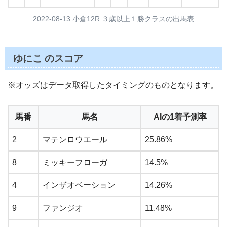
2022-08-13 小倉12R ３歳以上１勝クラスの出馬表
ゆにこ のスコア
※オッズはデータ取得したタイミングのものとなります。
馬番
馬名
AIの1着予測率
2
マテンロウエール
25.86%
8
ミッキーフローガ
14.5%
4
インザオベーション
14.26%
9
ファンジオ
11.48%