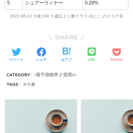
5
シュアーウィナー
0.29%
2022-08-13 小倉12R ３歳以上１勝クラス ゆにこ のスコア表
SHARE
LINE
ツイート
シェア
はてブ
Pocket
CATEGORY :
1着予測確率
競馬AI
TAGS :
小倉