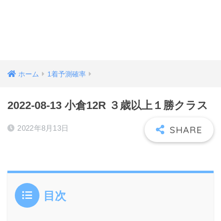
ホーム
1着予測確率
2022-08-13 小倉12R ３歳以上１勝クラス
2022年8月13日
目次