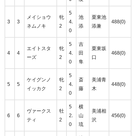
5
メイショウ
牝
池
栗東池
3
3
4.
488(0)
ネムノキ
2
添
添兼
0
5
吉
エイトスタ
牝
栗東坂
4
4
4.
田
468(0)
ーズ
2
口
0
隼
5
ケイグンノ
牝
斎
美浦青
5
5
4.
448(0)
イッカク
2
藤
木
0
5
横
ヴァークス
牡
美浦相
6
6
2.
山
456(0)
ティ
2
沢
0
琉