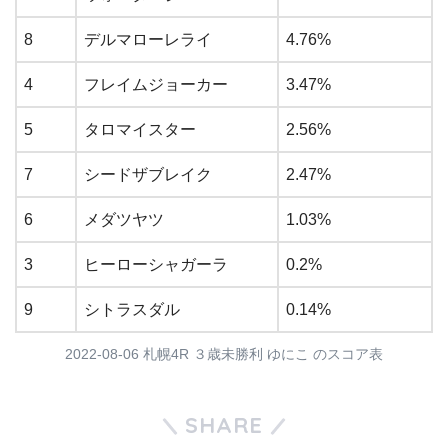
8
デルマローレライ
4.76%
4
フレイムジョーカー
3.47%
5
タロマイスター
2.56%
7
シードザブレイク
2.47%
6
メダツヤツ
1.03%
3
ヒーローシャガーラ
0.2%
9
シトラスダル
0.14%
2022-08-06 札幌4R ３歳未勝利 ゆにこ のスコア表
SHARE