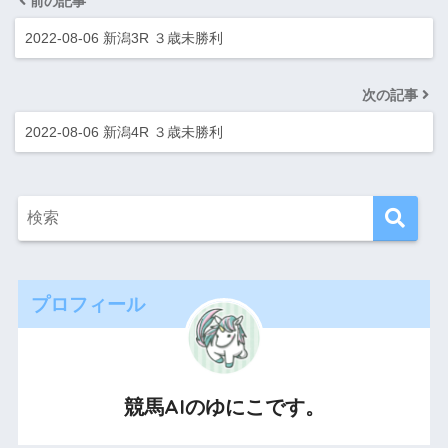
前の記事
2022-08-06 新潟3R ３歳未勝利
次の記事
2022-08-06 新潟4R ３歳未勝利
プロフィール
競馬AIのゆにこです。