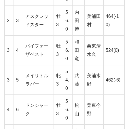
5
内
アスクレッ
牡
美浦田
464(-1
2
3
6.
田
ドスター
3
村
0)
0
博
5
和
バイファー
牡
栗東清
3
4
6.
田
524(0)
ザベスト
3
水久
0
竜
5
メイリトル
牝
武
美浦水
3
5
4.
462(-6)
ラバー
3
藤
野
0
5
ドンシャー
牡
松
栗東今
4
6
6.
—
ク
3
山
野
0