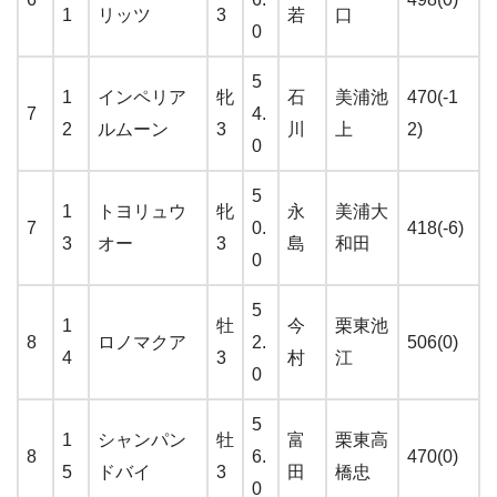
1
リッツ
3
若
口
0
5
1
インペリア
牝
石
美浦池
470(-1
7
4.
2
ルムーン
3
川
上
2)
0
5
1
トヨリュウ
牝
永
美浦大
7
0.
418(-6)
3
オー
3
島
和田
0
5
1
牡
今
栗東池
8
ロノマクア
2.
506(0)
4
3
村
江
0
5
1
シャンパン
牡
富
栗東高
8
6.
470(0)
5
ドバイ
3
田
橋忠
0