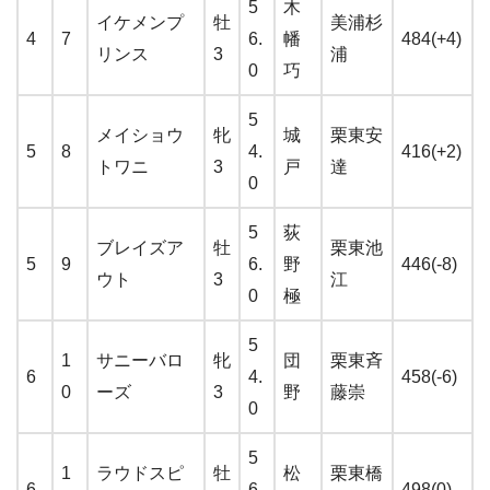
5
木
イケメンプ
牡
美浦杉
4
7
6.
幡
484(+4)
リンス
3
浦
0
巧
5
メイショウ
牝
城
栗東安
5
8
4.
416(+2)
トワニ
3
戸
達
0
5
荻
ブレイズア
牡
栗東池
5
9
6.
野
446(-8)
ウト
3
江
0
極
5
1
サニーバロ
牝
団
栗東斉
6
4.
458(-6)
0
ーズ
3
野
藤崇
0
5
1
ラウドスピ
牡
松
栗東橋
6
6.
498(0)