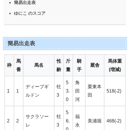
簡易出走表
ゆにこ のスコア
簡易出走表
馬
性
斤
騎
馬体重
枠
馬名
厩舎
番
齢
量
手
(増減)
5
角
ディープギ
牡
栗東本
1
1
3.
田
518(-2)
ルドン
3
田
0
河
5
サクラソー
牡
福
2
2
6.
美浦堀
468(-2)
レ
3
永
0