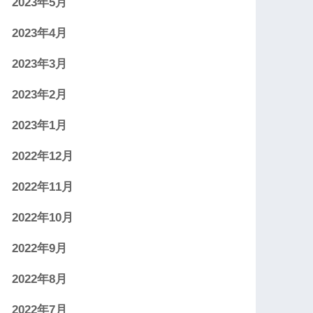
2023年5月
2023年4月
2023年3月
2023年2月
2023年1月
2022年12月
2022年11月
2022年10月
2022年9月
2022年8月
2022年7月