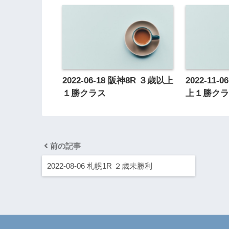
2022-06-18 阪神8R ３歳以上
2022-11-
１勝クラス
上１勝ク
前の記事
2022-08-06 札幌1R ２歳未勝利