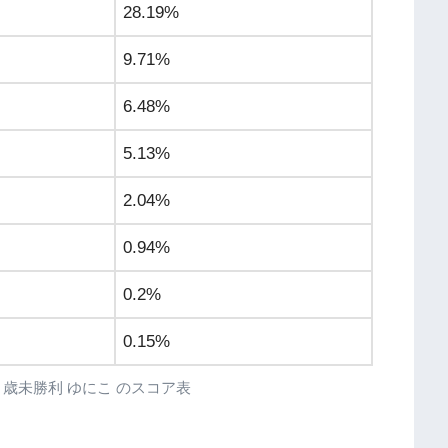
28.19%
9.71%
6.48%
5.13%
2.04%
0.94%
0.2%
0.15%
1R ２歳未勝利 ゆにこ のスコア表