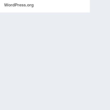
WordPress.org