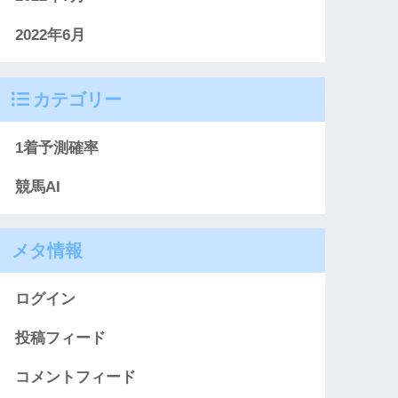
2022年6月
カテゴリー
1着予測確率
競馬AI
メタ情報
ログイン
投稿フィード
コメントフィード