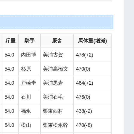
斤量
騎手
厩舎
馬体重(増減)
54.0
内田博
美浦古賀
478(+2)
54.0
杉原
美浦高橋文
470(0)
54.0
戸崎圭
美浦黒岩
464(+2)
54.0
石川
美浦石毛
476(0)
54.0
福永
栗東西村
438(-2)
54.0
松山
栗東松永幹
470(-8)