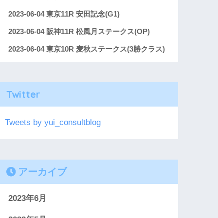
2023-06-04 東京11R 安田記念(G1)
2023-06-04 阪神11R 松風月ステークス(OP)
2023-06-04 東京10R 麦秋ステークス(3勝クラス)
Twitter
Tweets by yui_consultblog
アーカイブ
2023年6月