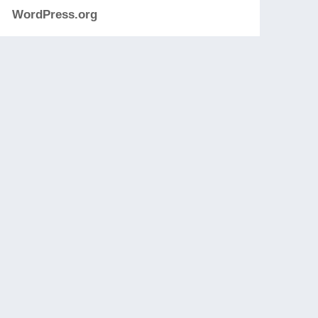
WordPress.org