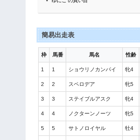
ゆにこ の買い目
簡易出走表
枠
馬番
馬名
性齢
1
1
ショウリノカンパイ
牝4
2
2
スペロデア
牝5
3
3
ステイブルアスク
牝4
4
4
ノクターンノーツ
牝5
5
5
サトノロイヤル
牡4