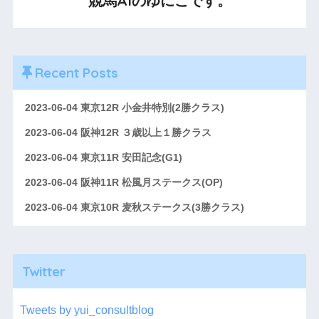
競馬AIのゆにこです。
Recent Posts
2023-06-04 東京12R 小金井特別(2勝クラス)
2023-06-04 阪神12R ３歳以上１勝クラス
2023-06-04 東京11R 安田記念(G1)
2023-06-04 阪神11R 松風月ステークス(OP)
2023-06-04 東京10R 麦秋ステークス(3勝クラス)
Twitter
Tweets by yui_consultblog