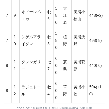
5
大
オノーレペ
牝
美浦小
7
9
8.
江
448(+2)
スカ
6
桧山
0
原
5
1
シゲルアラ
牡
植
美浦浅
7
8.
498(-8)
0
イグマ
3
野
野
0
6
1
グレンガリ
セ
蓑
美浦萩
8
0.
440(-6)
1
ー
7
島
原
0
6
1
ラジェドー
牡
草
美浦小
504(+1
8
0.
2
ル
4
野
笠
0)
0
2022-07-16 福島1R ３歳以上障害未勝利の出馬表