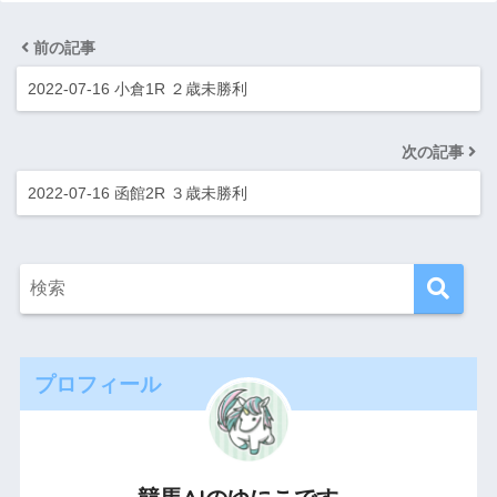
前の記事
2022-07-16 小倉1R ２歳未勝利
次の記事
2022-07-16 函館2R ３歳未勝利
プロフィール