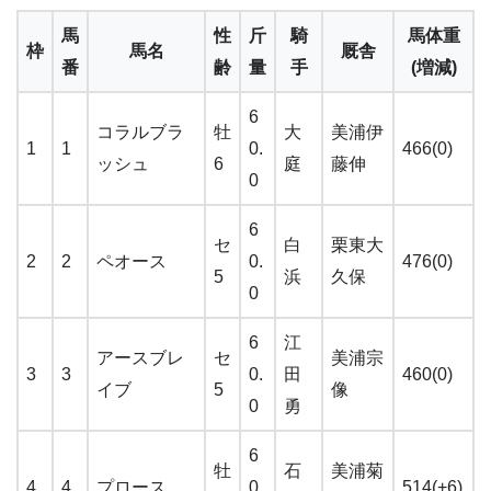
馬
性
斤
騎
馬体重
枠
馬名
厩舎
番
齢
量
手
(増減)
6
コラルブラ
牡
大
美浦伊
1
1
0.
466(0)
ッシュ
6
庭
藤伸
0
6
セ
白
栗東大
2
2
ペオース
0.
476(0)
5
浜
久保
0
6
江
アースブレ
セ
美浦宗
3
3
0.
田
460(0)
イブ
5
像
0
勇
6
牡
石
美浦菊
4
4
プロース
0.
514(+6)