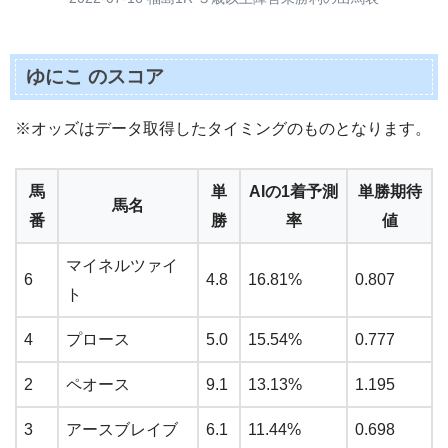
ゆにこ のスコア
※オッズはデータ取得したタイミングのものとなります。
馬
単
AIの1着予測
単勝期待
馬名
番
勝
率
値
マイネルツァイ
6
4.8
16.81%
0.807
ト
4
プロース
5.0
15.54%
0.777
2
ペオース
9.1
13.13%
1.195
3
アースブレイブ
6.1
11.44%
0.698