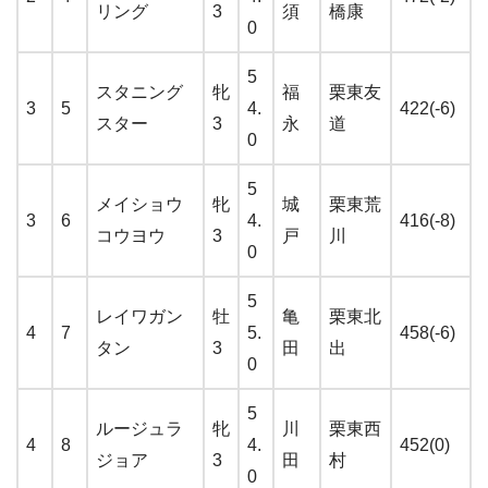
リング
3
須
橋康
0
5
スタニング
牝
福
栗東友
3
5
4.
422(-6)
スター
3
永
道
0
5
メイショウ
牝
城
栗東荒
3
6
4.
416(-8)
コウヨウ
3
戸
川
0
5
レイワガン
牡
亀
栗東北
4
7
5.
458(-6)
タン
3
田
出
0
5
ルージュラ
牝
川
栗東西
4
8
4.
452(0)
ジョア
3
田
村
0