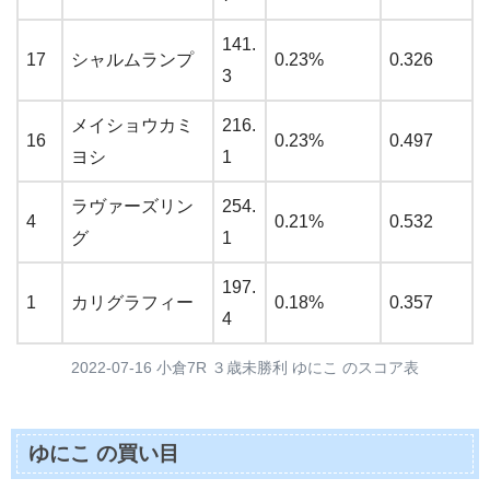
141.
17
シャルムランプ
0.23%
0.326
3
メイショウカミ
216.
16
0.23%
0.497
ヨシ
1
ラヴァーズリン
254.
4
0.21%
0.532
グ
1
197.
1
カリグラフィー
0.18%
0.357
4
2022-07-16 小倉7R ３歳未勝利 ゆにこ のスコア表
ゆにこ の買い目