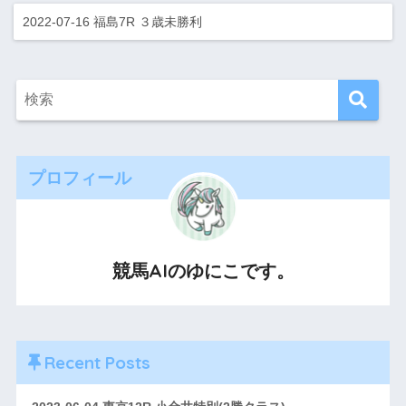
2022-07-16 福島7R ３歳未勝利
プロフィール
競馬AIのゆにこです。
Recent Posts