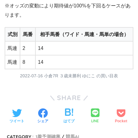
※オッズの変動により期待値が100%を下回るケースがあ
ります。
式別
馬番
相手馬番（ワイド・馬連・馬単の場合）
馬連
2
14
馬連
8
14
2022-07-16 小倉7R ３歳未勝利 ゆにこ の買い目表
SHARE
LINE
ツイート
シェア
はてブ
Pocket
CATEGORY :
1着予測確率
競馬AI