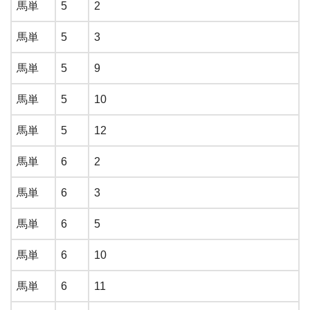
馬単
5
2
馬単
5
3
馬単
5
9
馬単
5
10
馬単
5
12
馬単
6
2
馬単
6
3
馬単
6
5
馬単
6
10
馬単
6
11