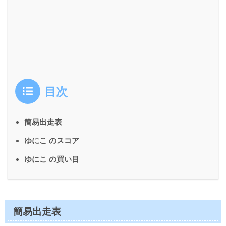
目次
簡易出走表
ゆにこ のスコア
ゆにこ の買い目
簡易出走表