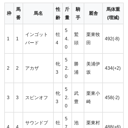
馬
性
斤
騎
馬体重
枠
馬名
厩舎
番
齢
量
手
(増減)
5
インゴット
牡
鷲
栗東牧
1
1
4.
492(-8)
バード
4
頭
田
0
5
牝
勝
美浦伊
2
2
アカザ
2.
434(+2)
3
浦
坂
0
5
牝
武
栗東小
3
3
スピンオフ
2.
458(-2)
3
豊
崎
0
5
サウンドブ
牡
池
栗東村
4
4
7.
488(+6)