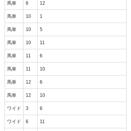
馬単
6
12
馬単
10
1
馬単
10
5
馬単
10
11
馬単
11
6
馬単
11
10
馬単
12
6
馬単
12
10
ワイド
3
6
ワイド
6
11