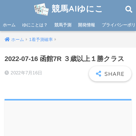
競馬AIゆにこ
ホーム
ゆにことは？
競馬予測
開発情報
プライバシーポリ
ホーム
1着予測確率
2022-07-16 函館7R ３歳以上１勝クラス
2022年7月16日