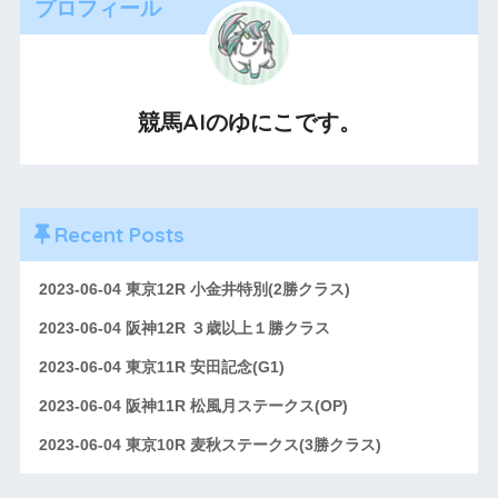
プロフィール
競馬AIのゆにこです。
Recent Posts
2023-06-04 東京12R 小金井特別(2勝クラス)
2023-06-04 阪神12R ３歳以上１勝クラス
2023-06-04 東京11R 安田記念(G1)
2023-06-04 阪神11R 松風月ステークス(OP)
2023-06-04 東京10R 麦秋ステークス(3勝クラス)