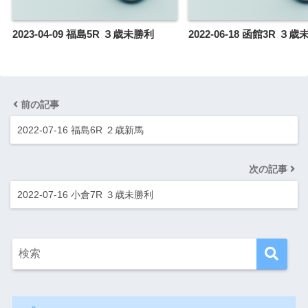
2023-04-09 福島5R ３歳未勝利
2022-06-18 函館3R ３
前の記事
2022-07-16 福島6R ２歳新馬
次の記事
2022-07-16 小倉7R ３歳未勝利