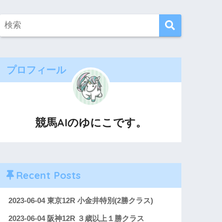
プロフィール
競馬AIのゆにこです。
Recent Posts
2023-06-04 東京12R 小金井特別(2勝クラス)
2023-06-04 阪神12R ３歳以上１勝クラス