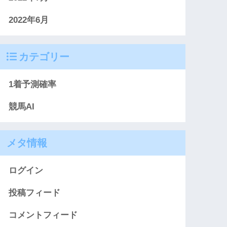
2022年6月
カテゴリー
1着予測確率
競馬AI
メタ情報
ログイン
投稿フィード
コメントフィード