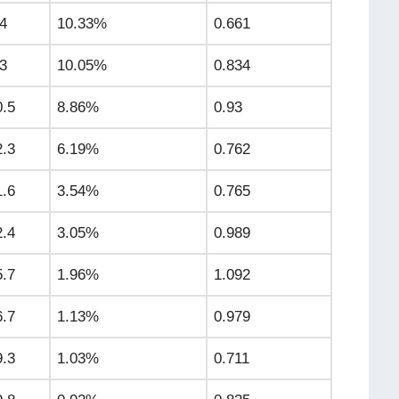
.4
10.33%
0.661
.3
10.05%
0.834
0.5
8.86%
0.93
2.3
6.19%
0.762
1.6
3.54%
0.765
2.4
3.05%
0.989
5.7
1.96%
1.092
6.7
1.13%
0.979
9.3
1.03%
0.711