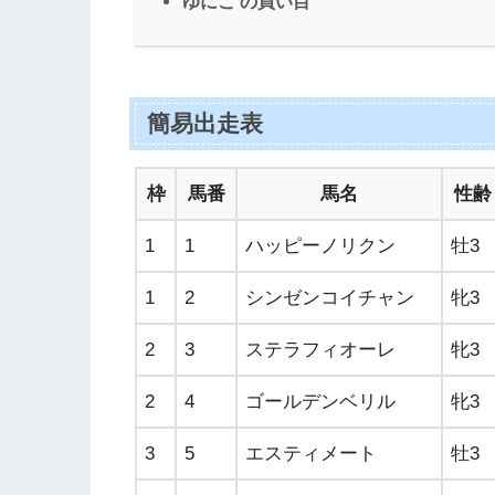
ゆにこ の買い目
簡易出走表
枠
馬番
馬名
性齢
1
1
ハッピーノリクン
牡3
1
2
シンゼンコイチャン
牝3
2
3
ステラフィオーレ
牝3
2
4
ゴールデンベリル
牝3
3
5
エスティメート
牡3