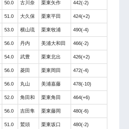
50.0
古川奈
栗東矢作
442(-2)
51.0
大久保
栗東平田
424(+2)
53.0
横山琉
栗東牧浦
490(-4)
56.0
丹内
美浦大和田
466(-2)
54.0
武豊
栗東北出
426(+2)
56.0
菱田
栗東岡田
472(-4)
56.0
丸山
美浦嘉藤
478(-10)
52.0
角田和
栗東角田
464(+6)
56.0
吉田隼
栗東藤岡
480(-6)
51.0
鷲頭
栗東坂口
480(-2)