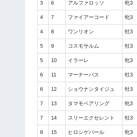
3
6
アルファロッソ
牝3
4
7
ファイアーコード
牝3
4
8
ワンリオン
牡3
5
9
コスモサルム
牡3
5
10
イラーレ
牝3
6
11
マーナーパス
牡3
6
12
ショウナンタイジュ
牡3
7
13
タマモペアリング
牝3
7
14
スリーエクセレント
牡3
8
15
ヒロシゲパール
牝3