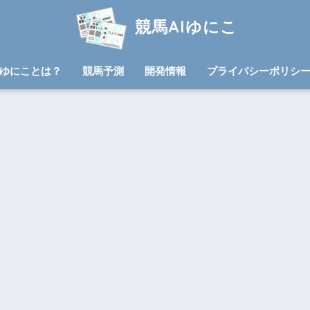
競馬AIゆにこ
ゆにことは？
競馬予測
開発情報
プライバシーポリシ