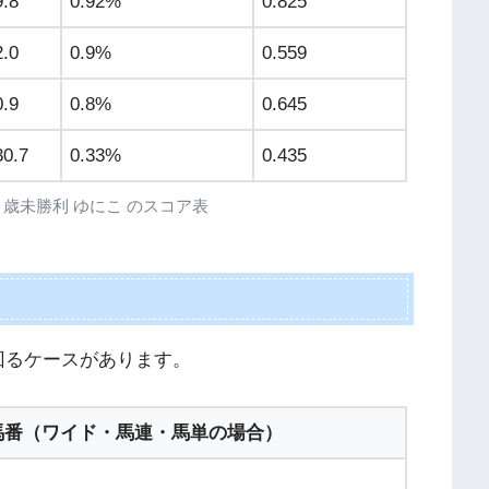
9.8
0.92%
0.825
2.0
0.9%
0.559
0.9
0.8%
0.645
30.7
0.33%
0.435
3R ３歳未勝利 ゆにこ のスコア表
回るケースがあります。
馬番（ワイド・馬連・馬単の場合）