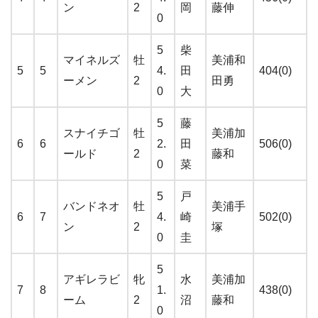
ン
2
岡
藤伸
0
5
柴
マイネルズ
牡
美浦和
5
5
4.
田
404(0)
ーメン
2
田勇
0
大
5
藤
スナイチゴ
牡
美浦加
6
6
2.
田
506(0)
ールド
2
藤和
0
菜
5
戸
バンドネオ
牡
美浦手
6
7
4.
崎
502(0)
ン
2
塚
0
圭
5
アギレラビ
牝
水
美浦加
7
8
1.
438(0)
ーム
2
沼
藤和
0