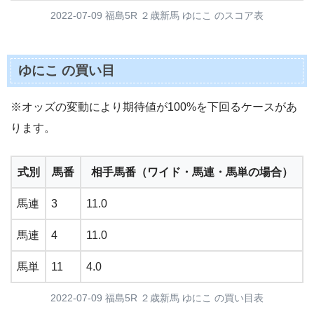
2022-07-09 福島5R ２歳新馬 ゆにこ のスコア表
ゆにこ の買い目
※オッズの変動により期待値が100%を下回るケースがあ
ります。
式別
馬番
相手馬番（ワイド・馬連・馬単の場合）
馬連
3
11.0
馬連
4
11.0
馬単
11
4.0
2022-07-09 福島5R ２歳新馬 ゆにこ の買い目表