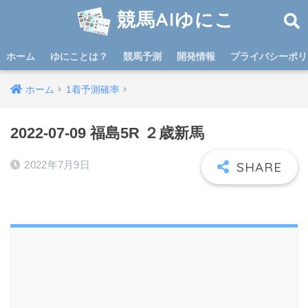
競馬AIゆにこ
ホーム
ゆにことは？
競馬予測
開発情報
プライバシーポリ
ホーム
1着予測確率
2022-07-09 福島5R ２歳新馬
2022年7月9日