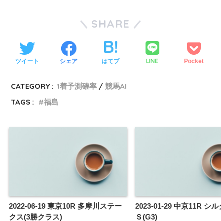
SHARE
LINE
ツイート
シェア
はてブ
Pocket
CATEGORY :
1着予測確率
競馬AI
TAGS :
福島
2022-06-19 東京10R 多摩川ステー
2023-01-29 中京11R 
クス(3勝クラス)
Ｓ(G3)