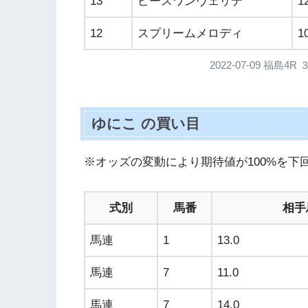
13
ピースワンヴェリテ
1
12
スプリームメロディ
1
2022-07-09 福島
ゆにこ の買い目
※オッズの変動により期待値が100%を下
式別
馬番
相手
馬連
1
13.0
馬連
7
11.0
馬連
7
14.0