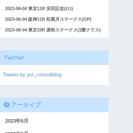
2023-06-04 東京11R 安田記念(G1)
2023-06-04 阪神11R 松風月ステークス(OP)
2023-06-04 東京10R 麦秋ステークス(3勝クラス)
Twitter
Tweets by yui_consultblog
アーカイブ
2023年6月