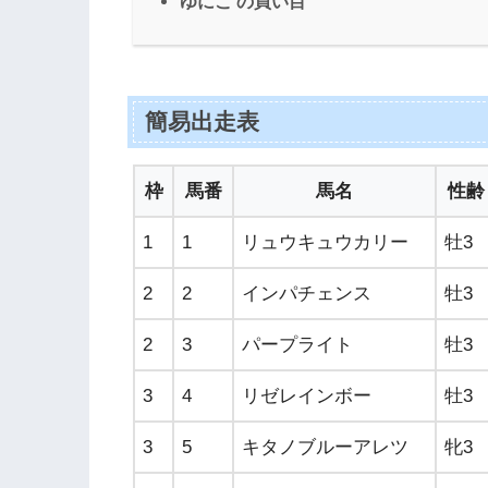
ゆにこ の買い目
簡易出走表
枠
馬番
馬名
性齢
1
1
リュウキュウカリー
牡3
2
2
インパチェンス
牡3
2
3
パープライト
牡3
3
4
リゼレインボー
牡3
3
5
キタノブルーアレツ
牝3