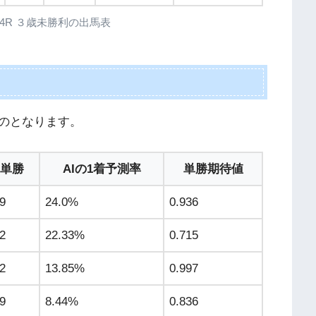
 福島4R ３歳未勝利の出馬表
のとなります。
単勝
AIの1着予測率
単勝期待値
.9
24.0%
0.936
.2
22.33%
0.715
.2
13.85%
0.997
.9
8.44%
0.836