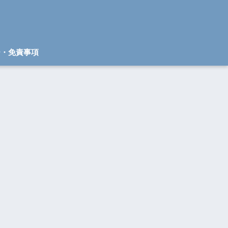
ー・免責事項