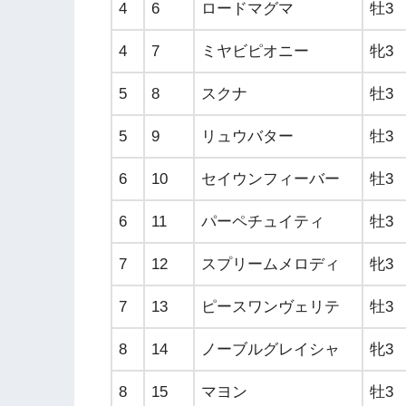
4
6
ロードマグマ
牡3
4
7
ミヤビピオニー
牝3
5
8
スクナ
牡3
5
9
リュウバター
牡3
6
10
セイウンフィーバー
牡3
6
11
パーペチュイティ
牡3
7
12
スプリームメロディ
牝3
7
13
ピースワンヴェリテ
牡3
8
14
ノーブルグレイシャ
牝3
8
15
マヨン
牡3