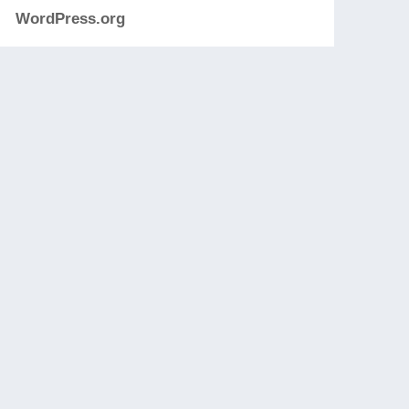
WordPress.org