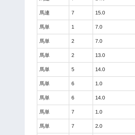
馬連
7
15.0
馬単
1
7.0
馬単
2
7.0
馬単
2
13.0
馬単
5
14.0
馬単
6
1.0
馬単
6
14.0
馬単
7
1.0
馬単
7
2.0