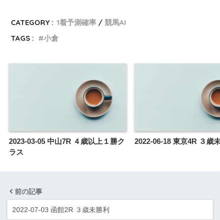
CATEGORY :
1着予測確率
競馬AI
TAGS :
小倉
2023-03-05 中山7R ４歳以上１勝ク
2022-06-18 東京4R ３
ラス
前の記事
2022-07-03 函館2R ３歳未勝利