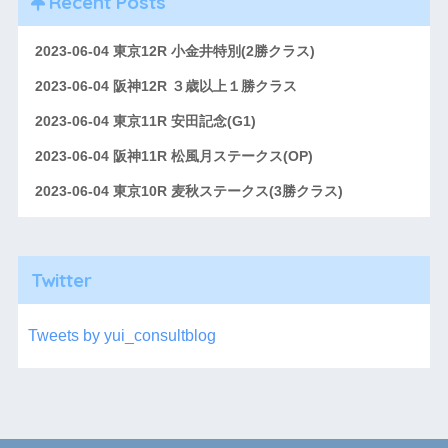
Recent Posts
2023-06-04 東京12R 小金井特別(2勝クラス)
2023-06-04 阪神12R ３歳以上１勝クラス
2023-06-04 東京11R 安田記念(G1)
2023-06-04 阪神11R 松風月ステークス(OP)
2023-06-04 東京10R 麦秋ステークス(3勝クラス)
Twitter
Tweets by yui_consultblog