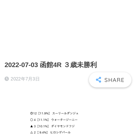
2022-07-03 函館4R ３歳未勝利
2022年7月3日