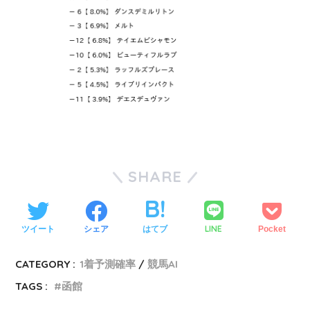
SHARE
LINE
ツイート
シェア
はてブ
Pocket
CATEGORY :
1着予測確率
競馬AI
TAGS :
函館