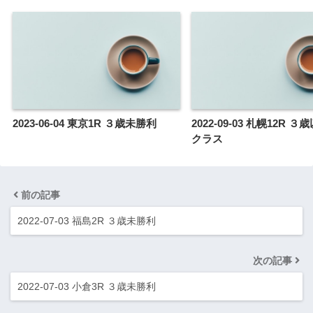
2023-06-04 東京1R ３歳未勝利
2022-09-03 札幌12R 
クラス
前の記事
2022-07-03 福島2R ３歳未勝利
次の記事
2022-07-03 小倉3R ３歳未勝利