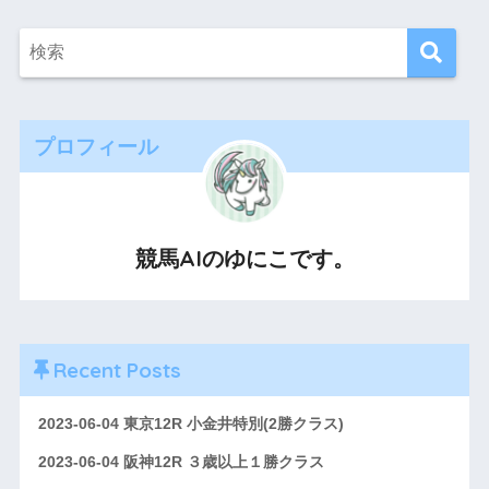
プロフィール
競馬AIのゆにこです。
Recent Posts
2023-06-04 東京12R 小金井特別(2勝クラス)
2023-06-04 阪神12R ３歳以上１勝クラス