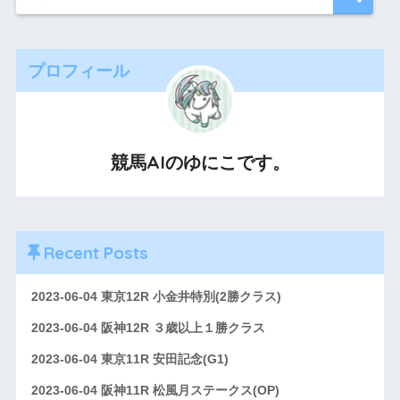
プロフィール
競馬AIのゆにこです。
Recent Posts
2023-06-04 東京12R 小金井特別(2勝クラス)
2023-06-04 阪神12R ３歳以上１勝クラス
2023-06-04 東京11R 安田記念(G1)
2023-06-04 阪神11R 松風月ステークス(OP)