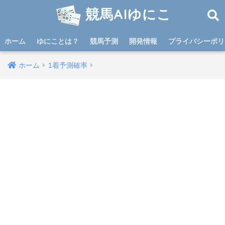
競馬AIゆにこ
ホーム
ゆにことは？
競馬予測
開発情報
プライバシーポリ
ホーム
1着予測確率