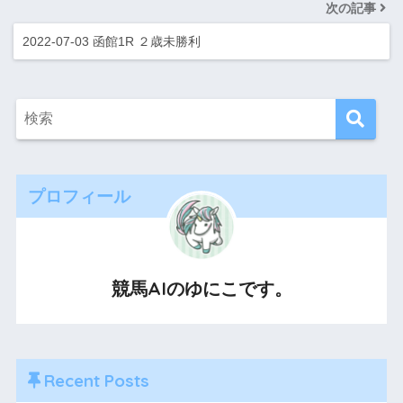
次の記事
2022-07-03 函館1R ２歳未勝利
プロフィール
競馬AIのゆにこです。
Recent Posts