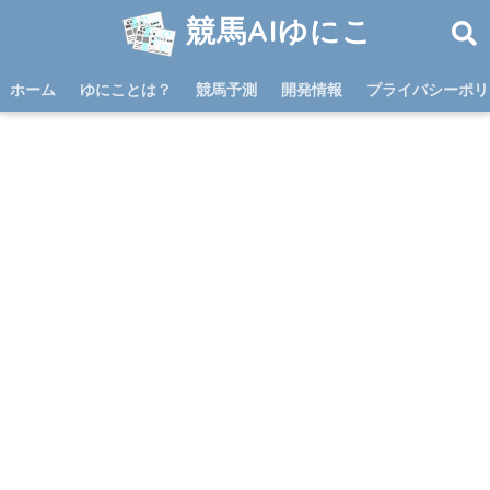
競馬AIゆにこ
ホーム
ゆにことは？
競馬予測
開発情報
プライバシーポリ