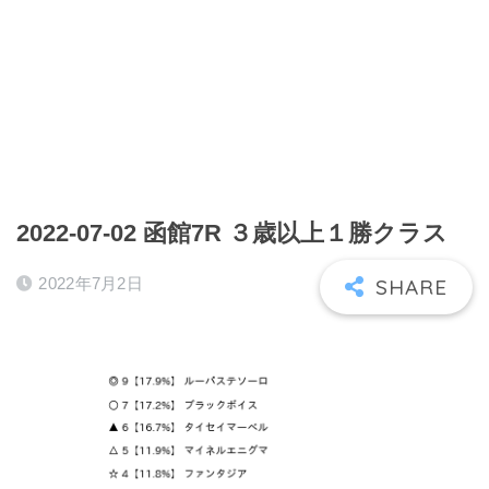
2022-07-02 函館7R ３歳以上１勝クラス
2022年7月2日