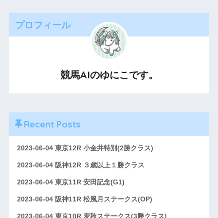
プロフィール
競馬AIのゆにこです。
Recent Posts
2023-06-04 東京12R 小金井特別(2勝クラス)
2023-06-04 阪神12R ３歳以上１勝クラス
2023-06-04 東京11R 安田記念(G1)
2023-06-04 阪神11R 松風月ステークス(OP)
2023-06-04 東京10R 麦秋ステークス(3勝クラス)