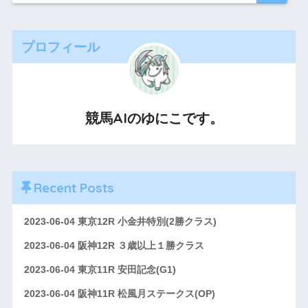
プロフィール
競馬AIのゆにこです。
Recent Posts
2023-06-04 東京12R 小金井特別(2勝クラス)
2023-06-04 阪神12R ３歳以上１勝クラス
2023-06-04 東京11R 安田記念(G1)
2023-06-04 阪神11R 松風月ステークス(OP)