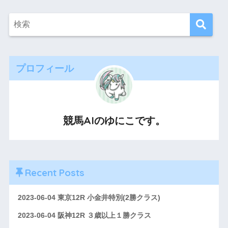
プロフィール
競馬AIのゆにこです。
Recent Posts
2023-06-04 東京12R 小金井特別(2勝クラス)
2023-06-04 阪神12R ３歳以上１勝クラス