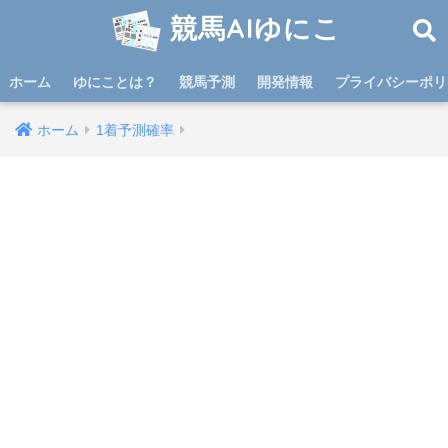
競馬AIゆにこ
ホーム
ゆにことは？
競馬予測
開発情報
プライバシーポリ
ホーム
1着予測確率