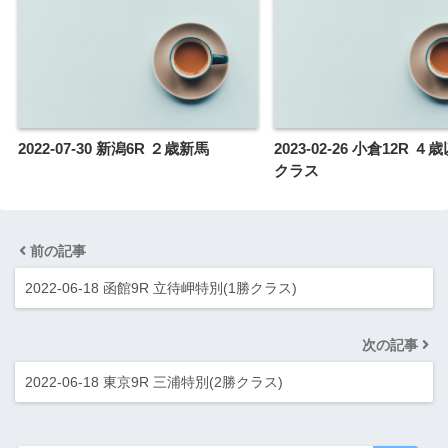
2022-07-30 新潟6R ２歳新馬
2023-02-26 小倉12R 
クラス
前の記事
2022-06-18 函館9R 立待岬特別(1勝クラス)
次の記事
2022-06-18 東京9R 三浦特別(2勝クラス)