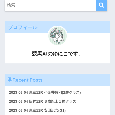
プロフィール
競馬AIのゆにこです。
Recent Posts
2023-06-04 東京12R 小金井特別(2勝クラス)
2023-06-04 阪神12R ３歳以上１勝クラス
2023-06-04 東京11R 安田記念(G1)