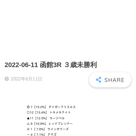
2022-06-11 函館3R ３歳未勝利
2022年6月11日