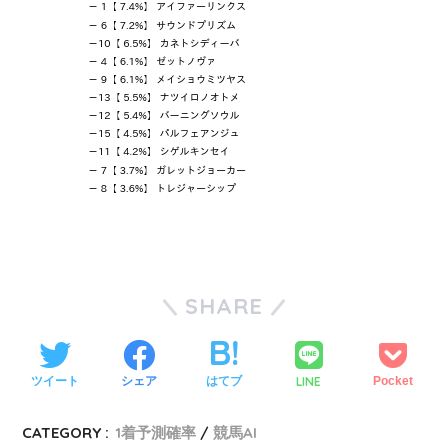
SHARE
LINE
ツイート
シェア
はてブ
Pocket
CATEGORY :
1着予測確率
競馬AI