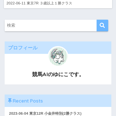
2022-06-11 東京7R ３歳以上１勝クラス
プロフィール
競馬AIのゆにこです。
Recent Posts
2023-06-04 東京12R 小金井特別(2勝クラス)