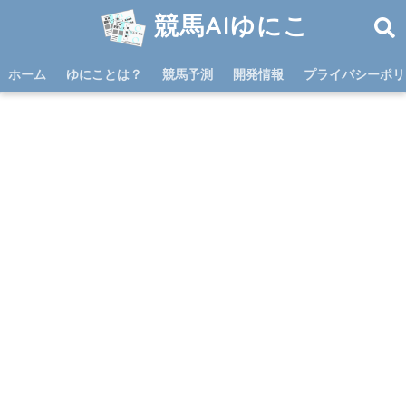
競馬AIゆにこ
ホーム
ゆにことは？
競馬予測
開発情報
プライバシーポリ