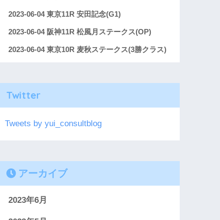
2023-06-04 東京11R 安田記念(G1)
2023-06-04 阪神11R 松風月ステークス(OP)
2023-06-04 東京10R 麦秋ステークス(3勝クラス)
Twitter
Tweets by yui_consultblog
アーカイブ
2023年6月