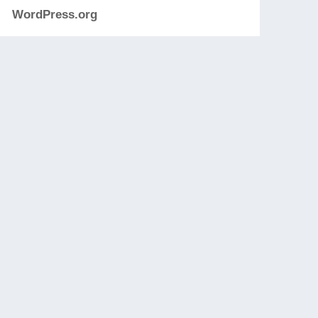
WordPress.org