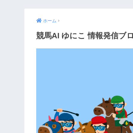
ホーム
競馬AI ゆにこ 情報発信ブ