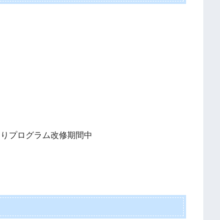
つりプログラム改修期間中