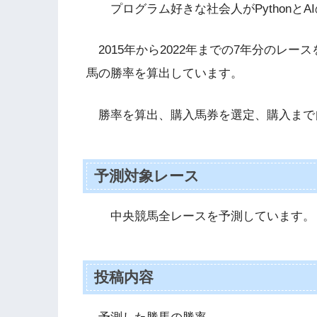
プログラム好きな社会人がPythonとA
2015年から2022年までの7年分のレ
馬の勝率を算出しています。
勝率を算出、購入馬券を選定、購入まで
予測対象レース
中央競馬全レースを予測しています。
投稿内容