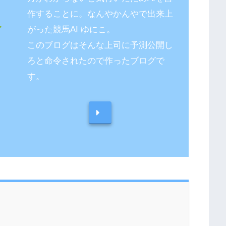
作することに。なんやかんやで出来上
がった競馬AI ゆにこ。
このブログはそんな上司に予測公開し
ろと命令されたので作ったブログで
す。