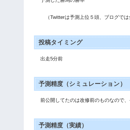
予測した勝馬の勝率
（Twitterは予測上位５頭、ブログで
投稿タイミング
出走5分前
予測精度（シミュレーション）
前公開してたのは改修前のものなので、
予測精度（実績）