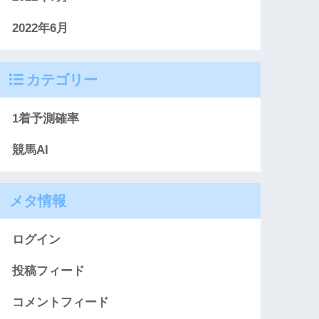
2022年6月
カテゴリー
1着予測確率
競馬AI
メタ情報
ログイン
投稿フィード
コメントフィード